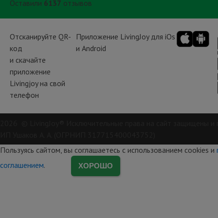
Оставили
6137
отзывов
Отсканируйте QR-
Приложение LivingJoy для iOs
код
и Android
и скачайте
приложение
Livingjoy на свой
телефон
2026 © LivingJoy® Исключительные права на сайт защищены и 
ИП Ушаков А. А. (ОГРНИП 317715400043752)
Пользуясь сайтом, вы соглашаетесь с использованием cookies и
соглашением
.
ХОРОШО