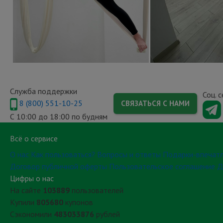
Служба поддержки
Соц. 
8 (800) 551-10-25
СВЯЗАТЬСЯ С НАМИ
С 10:00 до 18:00 по будням
Всё о сервисе
О нас
Как пользоваться?
Вопросы и ответы
Подарки-впечат
Договор публичной оферты
Пользовательское соглашение
Д
Цифры о нас
На сайте
103889
пользователей
Купили
805680
купонов
Сэкономили
483033876
рублей