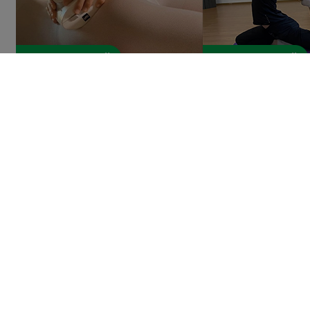
LPG в студии «Искусство»
Абонементы на йогу 
Стоимость:
от 1500 до 8000 руб.
«Святогор»
Стоимость:
от 1800 
Открыть
Открыть