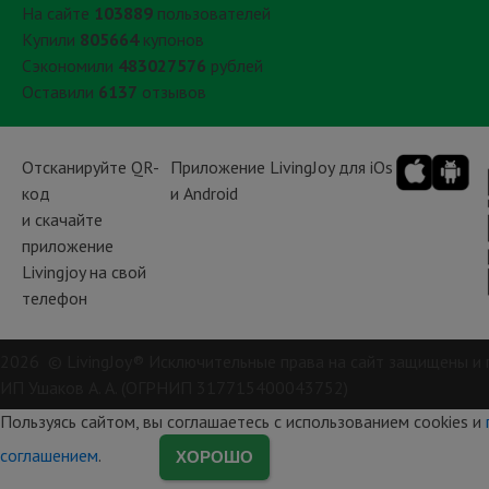
На сайте
103889
пользователей
Купили
805664
купонов
Сэкономили
483027576
рублей
Оставили
6137
отзывов
Отсканируйте QR-
Приложение LivingJoy для iOs
код
и Android
и скачайте
приложение
Livingjoy на свой
телефон
2026 © LivingJoy® Исключительные права на сайт защищены и 
ИП Ушаков А. А. (ОГРНИП 317715400043752)
Пользуясь сайтом, вы соглашаетесь с использованием cookies и
соглашением
.
ХОРОШО