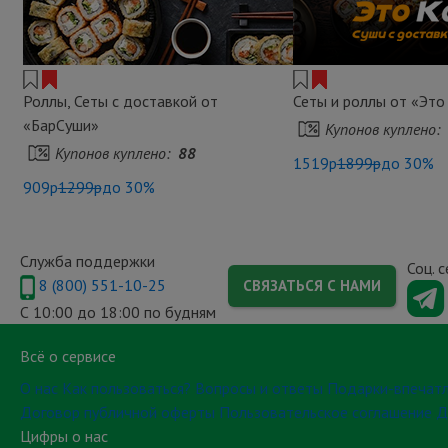
Роллы, Сеты с доставкой от
Сеты и роллы от «Это
«БарСуши»
Купонов куплено:
Купонов куплено:
88
1519р
1899р
до 30%
909р
1299р
до 30%
Служба поддержки
Соц. 
8 (800) 551-10-25
СВЯЗАТЬСЯ С НАМИ
С 10:00 до 18:00 по будням
Всё о сервисе
О нас
Как пользоваться?
Вопросы и ответы
Подарки-впечат
Договор публичной оферты
Пользовательское соглашение
Д
Цифры о нас