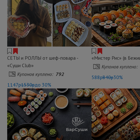
СЕТЫ и РОЛЛЫ от шеф-повара -
«Мистер Рис» (в Бежиц
«Суши Club»
Купонов куплено:
Купонов куплено:
792
588р
840р
30%
1147р
1530р
до 30%