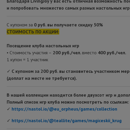
Благодаря LivingJoy у вас есть отличная возможность п
и попробовать множество самых разных настольных игр
С купоном за
0 руб. вы получаете скидку 50%
СТОИМОСТЬ ПО АКЦИИ:
Посещение клуба настольных игр
• Стоимость участия –
200 руб./чел.
вместо
400 руб./чел.
1 купон = 1 участник
✓
С купоном за 200 руб. вы становитесь участником ме
(доплат на месте не требуется).
В нашей коллекции находится более двухсот игр и допол
Полный список игр клуба можно посмотреть по ссылкам:
✓
https://nastol.io/@eu_orpheus/games/collection
✓
https://nastol.io/@teallite/games/magiceskii_krug