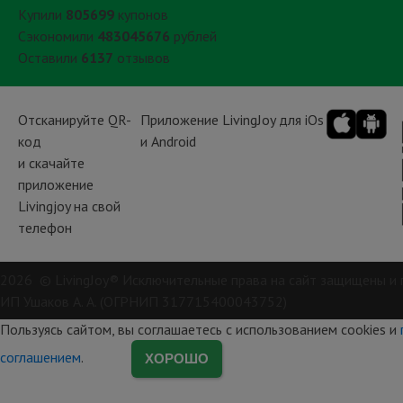
Купили
805699
купонов
Сэкономили
483045676
рублей
Оставили
6137
отзывов
Отсканируйте QR-
Приложение LivingJoy для iOs
код
и Android
и скачайте
приложение
Livingjoy на свой
телефон
2026 © LivingJoy® Исключительные права на сайт защищены и 
ИП Ушаков А. А. (ОГРНИП 317715400043752)
Пользуясь сайтом, вы соглашаетесь с использованием cookies и
соглашением
.
ХОРОШО