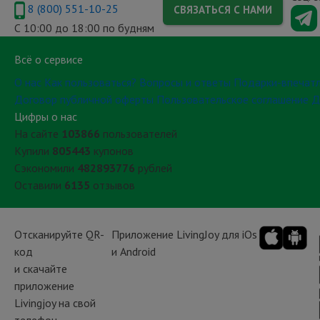
8 (800) 551-10-25
СВЯЗАТЬСЯ С НАМИ
С 10:00 до 18:00 по будням
Всё о сервисе
О нас
Как пользоваться?
Вопросы и ответы
Подарки-впечат
Договор публичной оферты
Пользовательское соглашение
Д
Цифры о нас
На сайте
103866
пользователей
Купили
805443
купонов
Сэкономили
482893776
рублей
Оставили
6135
отзывов
Отсканируйте QR-
Приложение LivingJoy для iOs
код
и Android
и скачайте
приложение
Livingjoy на свой
телефон