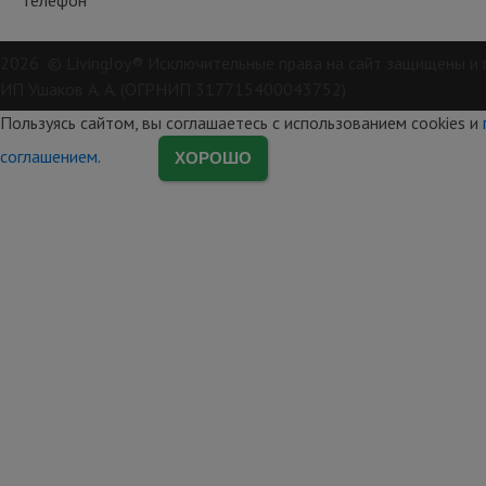
2026 © LivingJoy® Исключительные права на сайт защищены и 
ИП Ушаков А. А. (ОГРНИП 317715400043752)
Пользуясь сайтом, вы соглашаетесь с использованием cookies и
соглашением
.
ХОРОШО