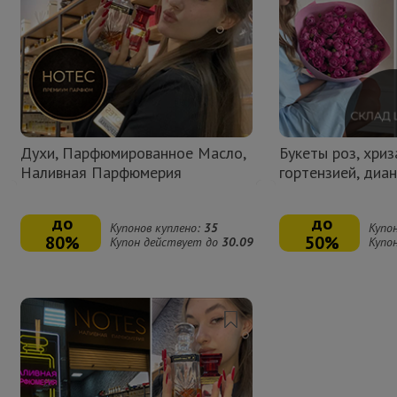
время акции ограничено
Духи, Парфюмированное Масло,
Букеты роз, хриз
Наливная Парфюмерия
гортензией, диа
до
до
Купонов куплено:
35
Купо
80%
50%
Купон действует до
30.09
Купо