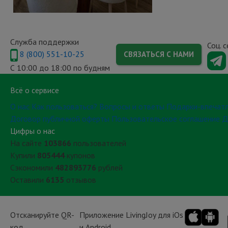
Служба поддержки
Соц. 
8 (800) 551-10-25
СВЯЗАТЬСЯ С НАМИ
С 10:00 до 18:00 по будням
Всё о сервисе
О нас
Как пользоваться?
Вопросы и ответы
Подарки-впечат
Договор публичной оферты
Пользовательское соглашение
Д
Цифры о нас
На сайте
103866
пользователей
Купили
805444
купонов
Сэкономили
482893776
рублей
Оставили
6135
отзывов
Отсканируйте QR-
Приложение LivingJoy для iOs
код
и Android