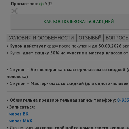
Просмотров:
592
КАК ВОСПОЛЬЗОВАТЬСЯ АКЦИЕЙ
0
УСЛОВИЯ И ОСОБЕННОСТИ
ОТЗЫВЫ
ВОПРОСЫ
•
Купон действует
сразу после покупки
и
до 30.09.2026
вк
• Купон
дает скидку 50%
на
участие в мастер-классах о
•
1 купон = Арт вечеринка с мастер-классом со скидкой (
человека)
•
1 купон = Мастер-класс со скидкой (для одного человек
• Обязательна предварительная запись телефону:
8-953
•
Записаться:
- через ВК
- через MAX
• Для получения скидки
сообщайте номер своего купона
ад