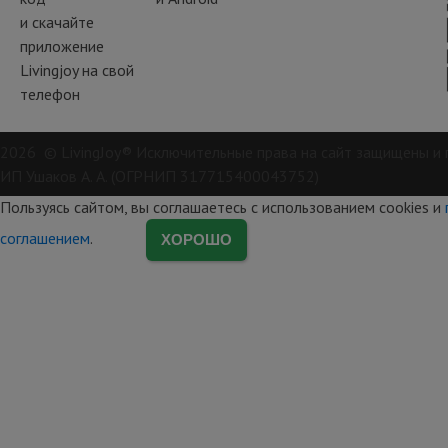
и скачайте
приложение
Livingjoy на свой
телефон
2026 © LivingJoy® Исключительные права на сайт защищены и 
ИП Ушаков А. А. (ОГРНИП 317715400043752)
Пользуясь сайтом, вы соглашаетесь с использованием cookies и
соглашением
.
ХОРОШО