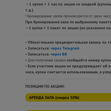
•
1 купон = 1 час по акции со скидкой (купон
т.д.)
! Бронирование залов производится от двух часо
При бронирования зала по выбранному пакету
•
1 купон = 1 пакет по акции (на указанное к
•
Обязательная предварительная запись
по т
•
Записаться:
через Telegram
•
Записаться:
через ВК
• Для получения скидки
сообщайте номер купо
•
Если участник акции не предупреждает об о
часа, купон считается использованным, а услу
ПОЗИЦИИ ПО АКЦИИ:
АРЕНДА ЗАЛА (скидка 30%)