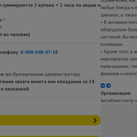
ограничений, ка
ы суммируются 2 купона = 2 часа по акции и
любые блюда и н
диванах, а также
в !
•
В антикинотеа
:
оборудован боль
ол-во человек)
системой. Вы мо
коллекции.
•
Кроме того, в 
елефону:
8-900-698-07-18
мероприятия: ки
мальчишники, те
фильмов и много
на
при бронировании
администратору.
тмене своего визита или опоздании за 24
га оказанной.
Организация:
АнтиКинотеатр 