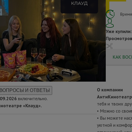
Время
Уже купили:
Просмотров
КАК ВОС
О компании
ВОПРОСЫ И ОТВЕТЫ
АнтиКинотеат
.09.2026
включительно.
тебя и твоих дру
инотеатре «
Клауд
».
•
Можно со своим
•
Вы можете нас
уютной и комфор