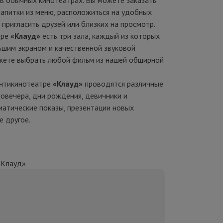
к в обычных кинотеатрах. Вы можете заказать
апитки из меню, расположиться на удобных
 пригласить друзей или близких на просмотр.
тре
«
Клауд
»
есть три зала, каждый из которых
шим экраном и качественной звуковой
жете выбрать любой фильм из нашей обширной
антикинотеатре
«
Клауд
»
проводятся различные
новечера, дни рождения, девичники и
матические показы, презентации новых
е другое.
«Клауд»