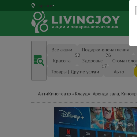
г. Брянск
10
Все акции
Подарки-впечатления
52
26
Красота
Здоровье
Стоматоло
17
Товары | Другие услуги
Авто
АнтиКинотеатр «Клауд»: Аренда зала, Киноп